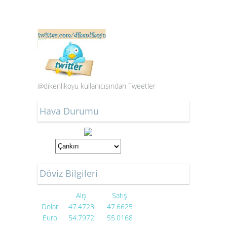
@dikenlikoyu kullanıcısından Tweetler
Hava Durumu
Döviz Bilgileri
Alış
Satış
Dolar
47.4723
47.6625
Euro
54.7972
55.0168