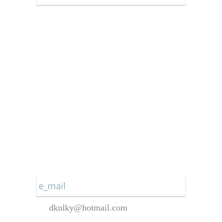
Star Gazetesi
Türkiye Gazetesi
Vatan Gazetesi
Yeni Akit Gazetesi
Yeni Asya Gazetesi
Yeniçağ Gazetesi
Yeni Mesaj Gazetesi
Yeni Şafak Gazetesi
e_mail
dknlky@hotmail.com