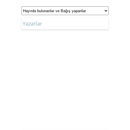
Sabah Gazetesi
Sözcü Gazetesi
Yazarlar
Star Gazetesi
Türkiye Gazetesi
Vatan Gazetesi
Yeni Akit Gazetesi
Yeni Asya Gazetesi
Yeniçağ Gazetesi
Yeni Mesaj Gazetesi
Yeni Şafak Gazetesi