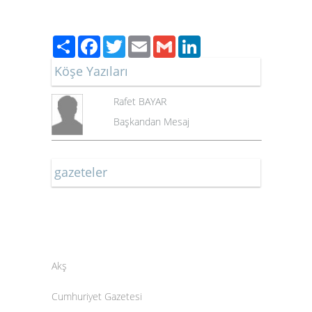
Paylaş
Facebook
Twitter
Email
Gmail
LinkedIn
Köşe Yazıları
Rafet BAYAR
Başkandan Mesaj
gazeteler
Akş
Cumhuriyet Gazetesi