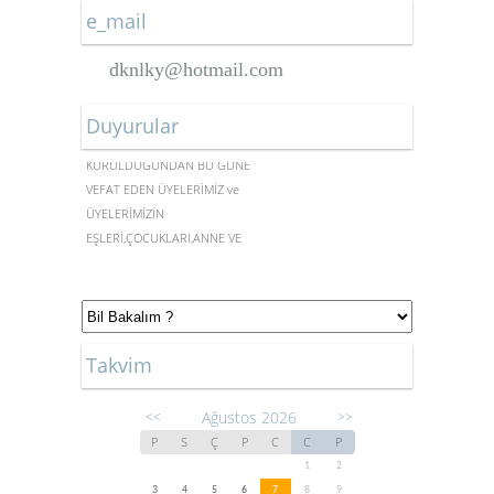
e_mail
dknlky@hotmail.com
Duyurular
DERNEĞİMİZ
KURULDUĞUNDAN BU GÜNE
VEFAT EDEN ÜYELERİMİZ ve
ÜYELERİMİZİN
EŞLERİ,ÇOCUKLARI,ANNE VE
BABALARI
Takvim
Ağustos 2026
<<
>>
P
S
Ç
P
C
C
P
1
2
3
4
5
6
7
8
9