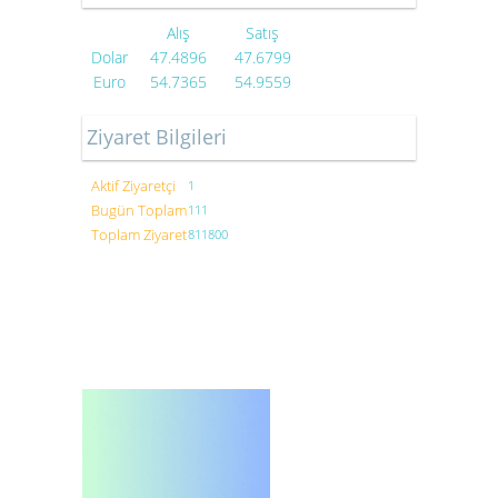
Alış
Satış
Dolar
47.4896
47.6799
Euro
54.7365
54.9559
Ziyaret Bilgileri
Aktif Ziyaretçi
1
Bugün Toplam
111
Toplam Ziyaret
811800