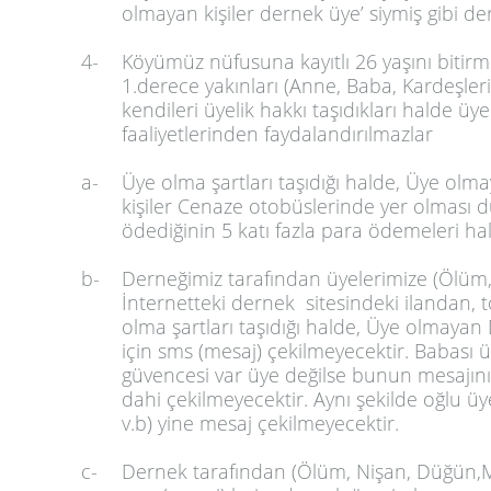
olmayan kişiler dernek üye’ siymiş gibi der
4-
Köyümüz nüfusuna kayıtlı 26 yaşını bitirmi
1.derece yakınları (Anne, Baba, Kardeşleri
kendileri üyelik hakkı taşıdıkları halde ü
faaliyetlerinden faydalandırılmazlar
a-
Üye olma şartları taşıdığı halde, Üye olm
kişiler Cenaze otobüslerinde yer olması 
ödediğinin 5 katı fazla para ödemeleri hal
b-
Derneğimiz tarafından üyelerimize (Ölüm,
İnternetteki dernek sitesindeki ilandan, 
olma şartları taşıdığı halde, Üye olmayan D
için sms (mesaj) çekilmeyecektir. Babası üy
güvencesi var üye değilse bunun mesajını
dahi çekilmeyecektir. Aynı şekilde oğlu ü
v.b) yine mesaj çekilmeyecektir.
c-
Dernek tarafından (Ölüm, Nişan, Düğün,Me