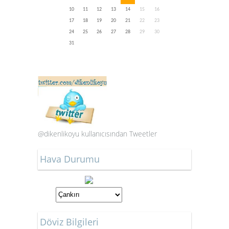
10
11
12
13
14
15
16
17
18
19
20
21
22
23
24
25
26
27
28
29
30
31
@dikenlikoyu kullanıcısından Tweetler
Hava Durumu
Döviz Bilgileri