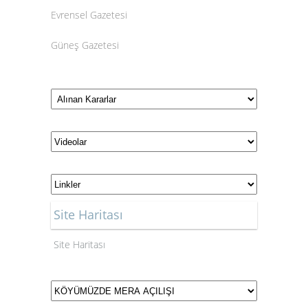
Evrensel Gazetesi
Güneş Gazetesi
HaberTürk
Gazetesi
Hürriyet Gazetesi
Millet Gazetesi
Milli Gazete
Milliyet Gazetesi
Site Haritası
Ortadoğu Gazetesi
Site Haritası
Posta Gazetesi