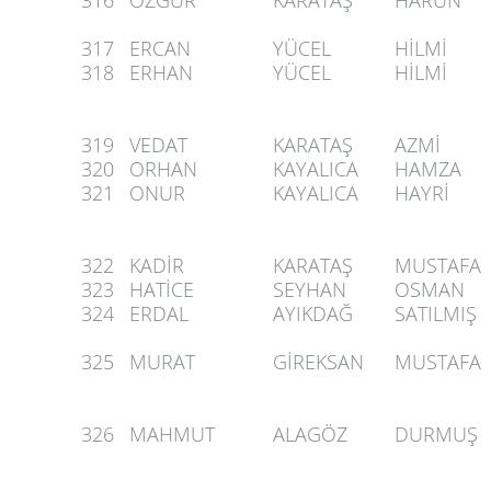
316
ÖZGÜR
KARATAŞ
HARUN
317
ERCAN
YÜCEL
HİLMİ
318
ERHAN
YÜCEL
HİLMİ
319
VEDAT
KARATAŞ
AZMİ
320
ORHAN
KAYALICA
HAMZA
321
ONUR
KAYALICA
HAYRİ
322
KADİR
KARATAŞ
MUSTAFA
323
HATİCE
SEYHAN
OSMAN
324
ERDAL
AYIKDAĞ
SATILMIŞ
325
MURAT
GİREKSAN
MUSTAFA
326
MAHMUT
ALAGÖZ
DURMUŞ