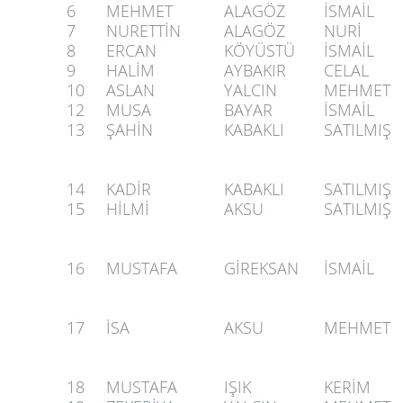
6
MEHMET
ALAGÖZ
İSMAİL
7
NURETTİN
ALAGÖZ
NURİ
8
ERCAN
KÖYÜSTÜ
İSMAİL
9
HALİM
AYBAKIR
CELAL
10
ASLAN
YALCIN
MEHMET
12
MUSA
BAYAR
İSMAİL
13
ŞAHİN
KABAKLI
SATILMIŞ
14
KADİR
KABAKLI
SATILMIŞ
15
HİLMİ
AKSU
SATILMIŞ
16
MUSTAFA
GİREKSAN
İSMAİL
17
İSA
AKSU
MEHMET
18
MUSTAFA
IŞIK
KERİM