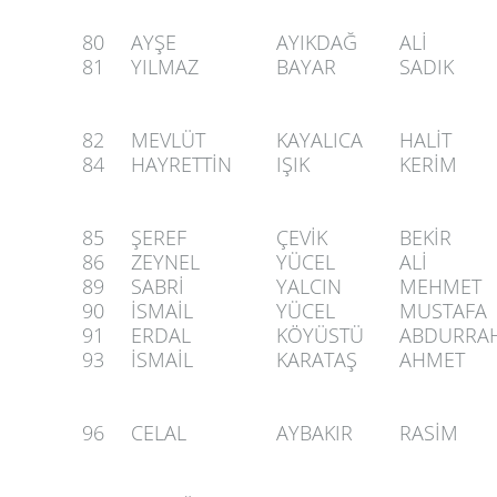
80
AYŞE
AYIKDAĞ
ALİ
81
YILMAZ
BAYAR
SADIK
82
MEVLÜT
KAYALICA
HALİT
84
HAYRETTİN
IŞIK
KERİM
85
ŞEREF
ÇEVİK
BEKİR
86
ZEYNEL
YÜCEL
ALİ
89
SABRİ
YALCIN
MEHMET
90
İSMAİL
YÜCEL
MUSTAFA
91
ERDAL
KÖYÜSTÜ
ABDURRA
93
İSMAİL
KARATAŞ
AHMET
96
CELAL
AYBAKIR
RASİM