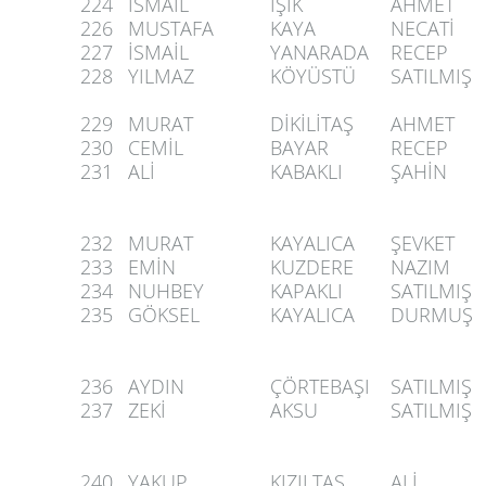
224
İSMAİL
IŞIK
AHMET
226
MUSTAFA
KAYA
NECATİ
227
İSMAİL
YANARADA
RECEP
228
YILMAZ
KÖYÜSTÜ
SATILMIŞ
229
MURAT
DİKİLİTAŞ
AHMET
230
CEMİL
BAYAR
RECEP
231
ALİ
KABAKLI
ŞAHİN
232
MURAT
KAYALICA
ŞEVKET
233
EMİN
KUZDERE
NAZIM
234
NUHBEY
KAPAKLI
SATILMIŞ
235
GÖKSEL
KAYALICA
DURMUŞ
236
AYDIN
ÇÖRTEBAŞI
SATILMIŞ
237
ZEKİ
AKSU
SATILMIŞ
240
YAKUP
KIZILTAŞ
ALİ