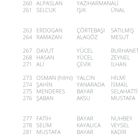
260
ALPASLAN
YAZIHARMAN
ALİ
261
SELCUK
IŞIK
ÜNAL
263
ERDOGAN
ÇÖRTEBAŞI
SATILMIŞ
264
RAMAZAN
ALAGÖZ
MESUT
267
DAVUT
YÜCEL
BURHANET
268
HASAN
YÜCEL
ZEYNEL
271
ALİ
ÇEVİK
İLHAN
273
OSMAN (hilmi)
YALCIN
HİLMİ
274
ŞAHİN
YANARADA
İSMAİL
275
MENDERES
BAYAR
SELAHATT
276
ŞABAN
AKSU
MUSTAFA
277
FATİH
BAYAR
NUHBEY
278
SELİM
KAYALICA
VEYSEL
281
MUSTAFA
BAYAR
KADİR