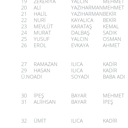
19
ZEKERİYA
YALCIN
MEHMET
20
ALİ
YAZIHARMAN
MEHMET
21
HALİL
YAZIHARMAN
BEKİR
22
NURİ
KAYALICA
BEKİR
23
MEVLÜT
KARATAŞ
KEMAL
24
MURAT
DALBAŞ
SADIK
25
YUSUF
YALCIN
OSMAN
26
EROL
EVKAYA
AHMET
27
RAMAZAN
ILICA
KADİR
29
HASAN
ILICA
KADİR
Ü.NO
ADI
SOYADI
BABA ADI
30
İPEŞ
BAYAR
MEHMET
31
ALİİHSAN
BAYAR
İPEŞ
32
ÜMİT
ILICA
KADİR