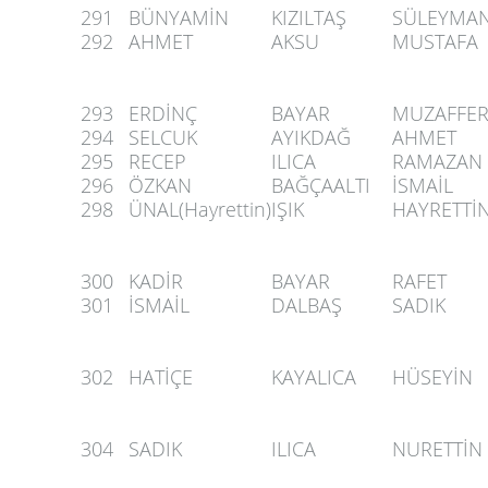
291
BÜNYAMİN
KIZILTAŞ
SÜLEYMA
292
AHMET
AKSU
MUSTAFA
293
ERDİNÇ
BAYAR
MUZAFFE
294
SELCUK
AYIKDAĞ
AHMET
295
RECEP
ILICA
RAMAZAN
296
ÖZKAN
BAĞÇAALTI
İSMAİL
298
ÜNAL(Hayrettin)
IŞIK
HAYRETTİ
300
KADİR
BAYAR
RAFET
301
İSMAİL
DALBAŞ
SADIK
302
HATİÇE
KAYALICA
HÜSEYİN
304
SADIK
ILICA
NURETTİN