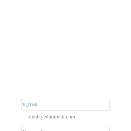
Türkiye Gazetesi
Vatan Gazetesi
Yeni Akit Gazetesi
Yeni Asya Gazetesi
Yeniçağ Gazetesi
Yeni Mesaj Gazetesi
Yeni Şafak Gazetesi
e_mail
dknlky@hotmail.com
DERNEĞİMİZ