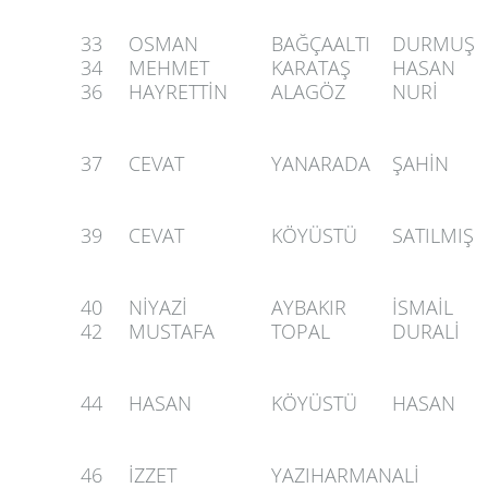
33
OSMAN
BAĞÇAALTI
DURMUŞ
34
MEHMET
KARATAŞ
HASAN
36
HAYRETTİN
ALAGÖZ
NURİ
37
CEVAT
YANARADA
ŞAHİN
39
CEVAT
KÖYÜSTÜ
SATILMIŞ
40
NİYAZİ
AYBAKIR
İSMAİL
42
MUSTAFA
TOPAL
DURALİ
44
HASAN
KÖYÜSTÜ
HASAN
46
İZZET
YAZIHARMAN
ALİ