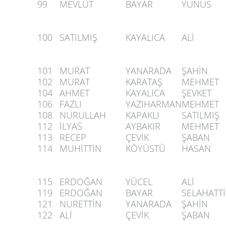
99
MEVLÜT
BAYAR
YUNUS
100
SATILMIŞ
KAYALICA
ALİ
101
MURAT
YANARADA
ŞAHİN
102
MURAT
KARATAŞ
MEHMET
104
AHMET
KAYALICA
ŞEVKET
106
FAZLI
YAZIHARMAN
MEHMET
108
NURULLAH
KAPAKLI
SATILMIŞ
112
İLYAS
AYBAKIR
MEHMET
113
RECEP
ÇEVİK
ŞABAN
114
MUHİTTİN
KÖYÜSTÜ
HASAN
115
ERDOĞAN
YÜCEL
ALİ
119
ERDOĞAN
BAYAR
SELAHATT
121
NURETTİN
YANARADA
ŞAHİN
122
ALİ
ÇEVİK
ŞABAN