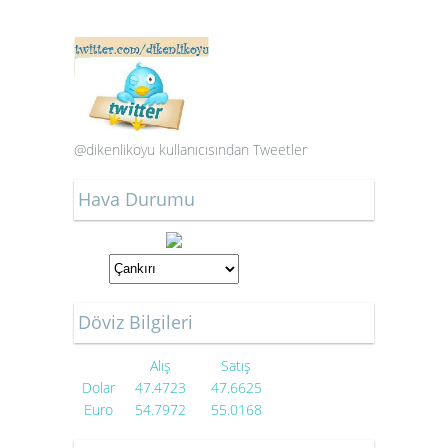
@dikenlikoyu kullanıcısından Tweetler
Hava Durumu
Döviz Bilgileri
Alış
Satış
Dolar
47.4723
47.6625
Euro
54.7972
55.0168