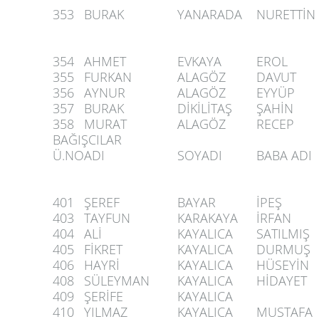
353
BURAK
YANARADA
NURETTİN
354
AHMET
EVKAYA
EROL
355
FURKAN
ALAGÖZ
DAVUT
356
AYNUR
ALAGÖZ
EYYÜP
357
BURAK
DİKİLİTAŞ
ŞAHİN
358
MURAT
ALAGÖZ
RECEP
BAĞIŞCILAR
Ü.NO
ADI
SOYADI
BABA ADI
401
ŞEREF
BAYAR
İPEŞ
403
TAYFUN
KARAKAYA
İRFAN
404
ALİ
KAYALICA
SATILMIŞ
405
FİKRET
KAYALICA
DURMUŞ
406
HAYRİ
KAYALICA
HÜSEYİN
408
SÜLEYMAN
KAYALICA
HİDAYET
409
ŞERİFE
KAYALICA
410
YILMAZ
KAYALICA
MUSTAFA