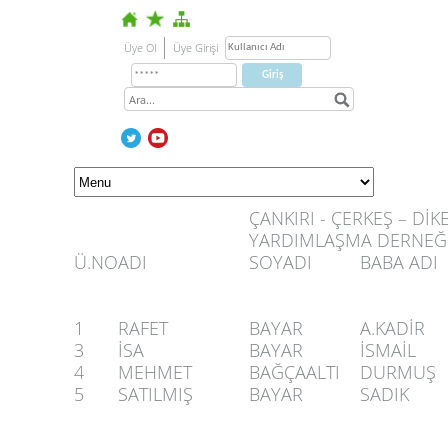
Üye Ol
Üye Girişi
ÇANKIRI - ÇERKEŞ – Dİ
YARDIMLAŞMA DERNEĞİ Ü
Ü.NO
ADI
SOYADI
BABA ADI
1
RAFET
BAYAR
A.KADİR
3
İSA
BAYAR
İSMAİL
4
MEHMET
BAĞÇAALTI
DURMUŞ
5
SATILMIŞ
BAYAR
SADIK