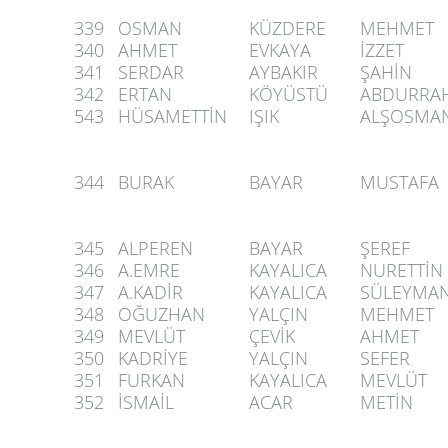
339
OSMAN
KÜZDERE
MEHMET
340
AHMET
EVKAYA
İZZET
341
SERDAR
AYBAKIR
ŞAHİN
342
ERTAN
KÖYÜSTÜ
ABDURRA
543
HÜSAMETTİN
IŞIK
ALŞOSMA
344
BURAK
BAYAR
MUSTAFA
345
ALPEREN
BAYAR
ŞEREF
346
A.EMRE
KAYALICA
NURETTİN
347
A.KADİR
KAYALICA
SÜLEYMA
348
OĞUZHAN
YALÇIN
MEHMET
349
MEVLÜT
ÇEVİK
AHMET
350
KADRİYE
YALÇIN
SEFER
351
FURKAN
KAYALICA
MEVLÜT
352
İSMAİL
ACAR
METİN