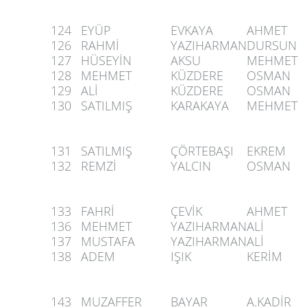
124
EYÜP
EVKAYA
AHMET
126
RAHMİ
YAZIHARMAN
DURSUN
127
HÜSEYİN
AKSU
MEHMET
128
MEHMET
KÜZDERE
OSMAN
129
ALİ
KÜZDERE
OSMAN
130
SATILMIŞ
KARAKAYA
MEHMET
131
SATILMIŞ
ÇÖRTEBAŞI
EKREM
132
REMZİ
YALCIN
OSMAN
133
FAHRİ
ÇEVİK
AHMET
136
MEHMET
YAZIHARMAN
ALİ
137
MUSTAFA
YAZIHARMAN
ALİ
138
ADEM
IŞIK
KERİM
143
MUZAFFER
BAYAR
A.KADİR