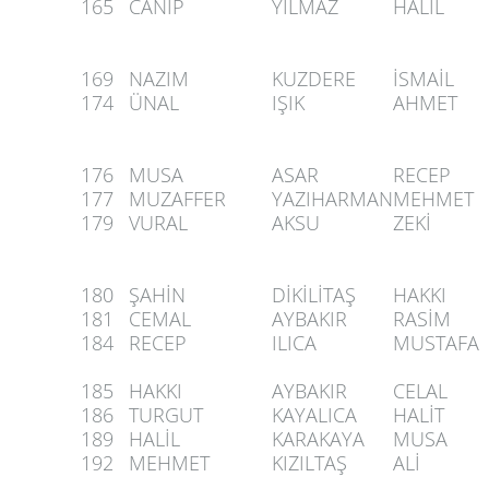
165
CANİP
YILMAZ
HALİL
169
NAZIM
KUZDERE
İSMAİL
174
ÜNAL
IŞIK
AHMET
176
MUSA
ASAR
RECEP
177
MUZAFFER
YAZIHARMAN
MEHMET
179
VURAL
AKSU
ZEKİ
180
ŞAHİN
DİKİLİTAŞ
HAKKI
181
CEMAL
AYBAKIR
RASİM
184
RECEP
ILICA
MUSTAFA
185
HAKKI
AYBAKIR
CELAL
186
TURGUT
KAYALICA
HALİT
189
HALİL
KARAKAYA
MUSA
192
MEHMET
KIZILTAŞ
ALİ