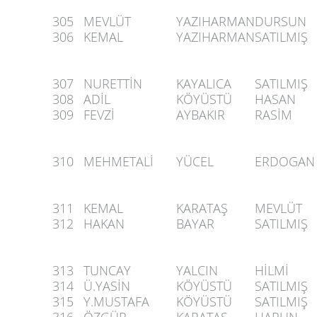
305
MEVLÜT
YAZIHARMAN
DURSUN
306
KEMAL
YAZIHARMAN
SATILMIŞ
307
NURETTİN
KAYALICA
SATILMIŞ
308
ADİL
KÖYÜSTÜ
HASAN
309
FEVZİ
AYBAKIR
RASİM
310
MEHMETALİ
YÜCEL
ERDOGAN
311
KEMAL
KARATAŞ
MEVLÜT
312
HAKAN
BAYAR
SATILMIŞ
313
TUNCAY
YALCIN
HİLMİ
314
Ü.YASİN
KÖYÜSTÜ
SATILMIŞ
315
Y.MUSTAFA
KÖYÜSTÜ
SATILMIŞ