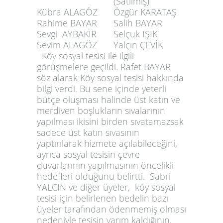
(Satılmış)
Kübra ALAGÖZ
Özgür KARATAŞ
Rahime BAYAR
Salih BAYAR
Sevgi AYBAKIR
Selçuk IŞIK
Sevim ALAGÖZ
Yalçın ÇEVİK
Köy sosyal tesisi ile ilgili
görüşmelere geçildi. Rafet BAYAR
söz alarak Köy sosyal tesisi hakkında
bilgi verdi. Bu sene içinde yeterli
bütçe oluşması halinde üst katın ve
merdiven boşlukların sıvalarının
yapılması ikisini birden sıvatamazsak
sadece üst katın sıvasının
yaptırılarak hizmete açılabileceğini,
ayrıca sosyal tesisin çevre
duvarlarının yapılmasının öncelikli
hedefleri olduğunu belirtti. Sabri
YALCIN ve diğer üyeler, köy sosyal
tesisi için belirlenen bedelin bazı
üyeler tarafından ödenmemiş olması
nedeniyle tesisin yarım kaldığının,