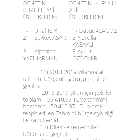
DENETİM
DENETİM KURULU
KURULU ASİL
ASİL
ÜYELİKLERİNE
ÜYELİKLERİNE
1- Ünal IŞIK
1- Davut ALAGÖZ
2- Şevket ASAR
2-Nurullah
KABAKLI
3- Alpaslan
3-Aykut
YAZIHARMAN
ÖZDEMİR
11) 2018-2019 yıllarına ait
tahmini bütçenin görüşülmesine
geçildi.
2018-2019 yılları için gelirler
toplamı 159.410,87 TL ve tahmini
harcama 159.410,87.- TL olarak
tespit edilen Tahmini bütçe oybirliği
ile kabul edildi.
12) Dilek ve temenniler
bölümüne geçildi.