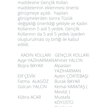
maddesine Gençlik Kolları
maddelerinin eklenmesi önerisi
görüşmeye açıldı. Yapılan
görüşmelerden sonra Tüzük
değişikliği önerildiği şekliyle ve Kadın
Kollarının 5 asil 5 yedek, Gençlik
Kollarının da 5 asil 5 yedek üyeden
oluşturulması oy birliği ile kabul
edildi.
KADIN KOLLARI
GENÇLİK KOLLARI
Ayşe YAZIHARMAN
Ahmet YALCIN
Büşra BAYAR
Alpaslan
YAZIHARMAN
Elif ÇEVİK
Aydın ÇÖRTEBAŞI
Fatma ALAGÖZ
Burak BAYAR
Gülcan YALCIN
Kemal KARATAŞ (
Mevlüt )
Kübra ACAR
Mustafa
KÖYÜSTÜ