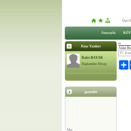
Üye O
Anasayfa
KÖY
tc
Köşe Yazıları
Aidat Bo
Rafet BAYAR
P
Başkandan Mesaj
gazeteler
Akş