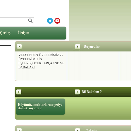
Çerkeş
İletişim
DERNEĞİMİZ
Duyurular
KURULDUĞUNDAN BU GÜNE
VEFAT EDEN ÜYELERİMİZ ve
ÜYELERİMİZİN
EŞLERİ,ÇOCUKLARI,ANNE VE
BABALARI
Bil Bakalım ?
Köyümüz muhtarlarını geriye
dönük sayınız ?
Takvim