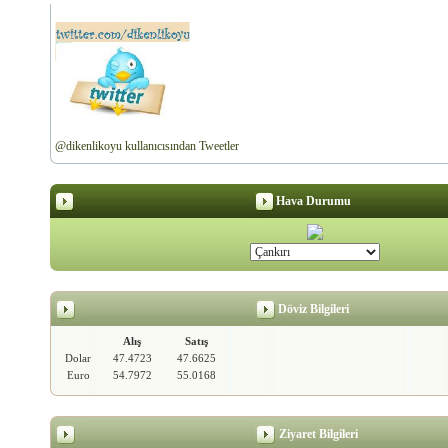
@dikenlikoyu kullanıcısından Tweetler
Hava Durumu
Döviz Bilgileri
Alış
Satış
Dolar
47.4723
47.6625
Euro
54.7972
55.0168
Ziyaret Bilgileri