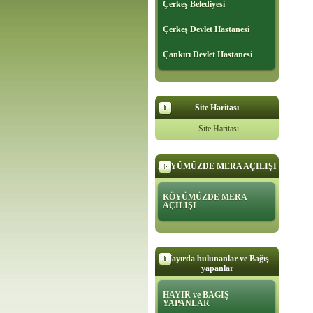
Çerkeş Belediyesi
Çerkeş Devlet Hastanesi
Çankırı Devlet Hastanesi
Site Haritası
Site Haritası
KÖYÜMÜZDE MERA AÇILIŞI
KÖYÜMÜZDE MERA
AÇILIŞI
Hayırda bulunanlar ve Bağış
yapanlar
HAYIR ve BAGIŞ
YAPANLAR