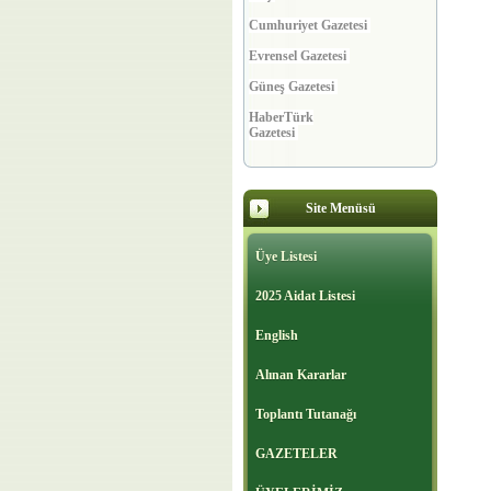
Cumhuriyet Gazetesi
Evrensel Gazetesi
Güneş Gazetesi
HaberTürk
Gazetesi
Hürriyet Gazetesi
Millet Gazetesi
Site Menüsü
Milli Gazete
Milliyet Gazetesi
Üye Listesi
Ortadoğu Gazetesi
2025 Aidat Listesi
Posta Gazetesi
English
Sabah Gazetesi
Alınan Kararlar
Sözcü Gazetesi
Toplantı Tutanağı
Star Gazetesi
GAZETELER
Türkiye Gazetesi
Vatan Gazetesi