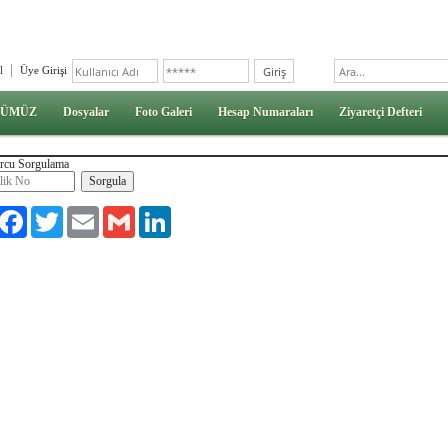
l
Üye Girişi
ÜMÜZ
Dosyalar
Foto Galeri
Hesap Numaraları
Ziyaretçi Defteri
rcu Sorgulama
aylaş
Facebook
Twitter
Email
Gmail
LinkedIn