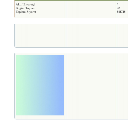
Aktif Ziyaretçi
1
Bugün Toplam
37
Toplam Ziyaret
811726