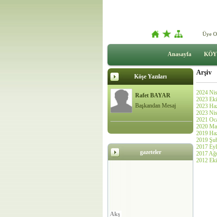
Üye O
Anasayfa
KÖY
Arşiv
Köşe Yazıları
2024 Nis
Rafet BAYAR
2023 Eki
Başkandan Mesaj
2023 Haz
2023 Nis
2021 Oca
2020 May
2019 Haz
2019 Şub
2017 Eyl
gazeteler
2017 Ağu
2012 Eki
Akş