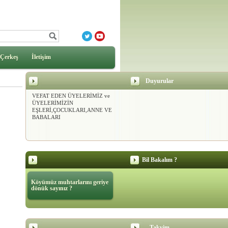
Çerkeş
İletişim
DERNEĞİMİZ
Duyurular
KURULDUĞUNDAN BU GÜNE
VEFAT EDEN ÜYELERİMİZ ve
ÜYELERİMİZİN
EŞLERİ,ÇOCUKLARI,ANNE VE
BABALARI
Bil Bakalım ?
Köyümüz muhtarlarını geriye
dönük sayınız ?
Takvim