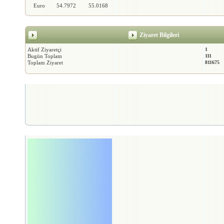
Euro
54.7972
55.0168
Ziyaret Bilgileri
Aktif Ziyaretçi
1
Bugün Toplam
111
Toplam Ziyaret
811675