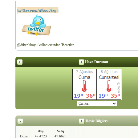
@dikenlikoyu kullanıcısından Tweetler
Hava Durumu
Döviz Bilgileri
Alış
Satış
Dolar
47.4723
47.6625