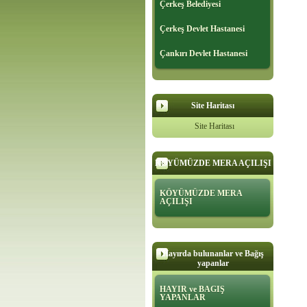
Çerkeş Belediyesi
Çerkeş Devlet Hastanesi
Çankırı Devlet Hastanesi
Site Haritası
Site Haritası
KÖYÜMÜZDE MERA AÇILIŞI
KÖYÜMÜZDE MERA
AÇILIŞI
Hayırda bulunanlar ve Bağış
yapanlar
HAYIR ve BAGIŞ
YAPANLAR