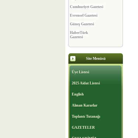
Cumhuriyet Gazetesi
Evrensel Gazetesi
Güneş Gazetesi
HaberTürk
Gazetesi
Hürriyet Gazetesi
Millet Gazetesi
Site Menüsü
Milli Gazete
Milliyet Gazetesi
Üye Listesi
Ortadoğu Gazetesi
2025 Aidat Listesi
Posta Gazetesi
English
Sabah Gazetesi
Alınan Kararlar
Sözcü Gazetesi
Toplantı Tutanağı
Star Gazetesi
GAZETELER
Türkiye Gazetesi
Vatan Gazetesi