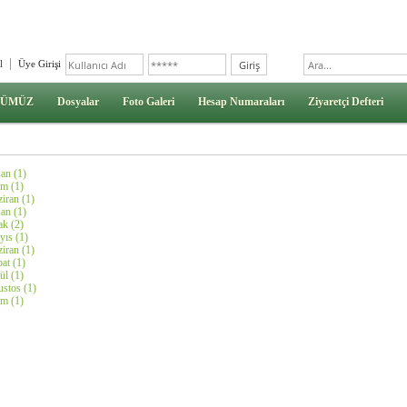
l
Üye Girişi
ÜMÜZ
Dosyalar
Foto Galeri
Hesap Numaraları
Ziyaretçi Defteri
an (1)
m (1)
iran (1)
an (1)
k (2)
ıs (1)
iran (1)
at (1)
ül (1)
stos (1)
m (1)