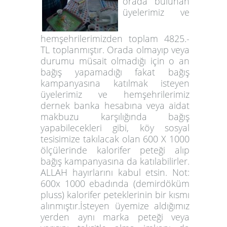
orada bulunan
üyelerimiz ve
hemşehrilerimizden toplam 4825.-
TL toplanmıştır. Orada olmayıp veya
durumu müsait olmadığı için o an
bağış yapamadığı fakat bağış
kampanyasına katılmak isteyen
üyelerimiz ve hemşehrilerimiz
dernek banka hesabına veya aidat
makbuzu karşılığında bağış
yapabilecekleri gibi, köy sosyal
tesisimize takılacak olan 600 X 1000
ölçülerinde kalorifer peteği alıp
bağış kampanyasına da katılabilirler.
ALLAH hayırlarını kabul etsin. Not:
600x 1000 ebadında (demirdöküm
pluss) kalorifer peteklerinin bir kısmı
alınmıştır.İsteyen üyemize aldığımız
yerden aynı marka peteği veya