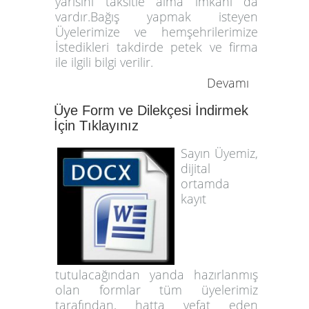
yarısını taksitle alma imkanı da
vardır.Bağış yapmak isteyen
Üyelerimize ve hemşehrilerimize
İstedikleri takdirde petek ve firma
ile ilgili bilgi verilir.
Devamı
Üye Form ve Dilekçesi İndirmek
İçin Tıklayınız
Sayın Üyemiz,
dijital
ortamda
kayıt
tutulacağından yanda hazırlanmış
olan formlar tüm üyelerimiz
tarafından, hatta vefat eden