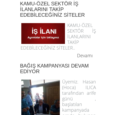
KAMU-ÖZEL SEKTÖR İŞ
İLANLARINI TAKİP
EDEBİLECEĞİNİZ SİTELER
KAMU-ÖZEL
SEKTÖR İŞ
İLANLARINI
TAKİP
EDEBİLECEĞİNİZ SİTELER..
Devamı
BAĞIŞ KAMPANYASI DEVAM
EDİYOR
Üyemiz. Hasan
(Hoca) ILICA
tarafından arife
günü ,
başlatılan
kampanyada