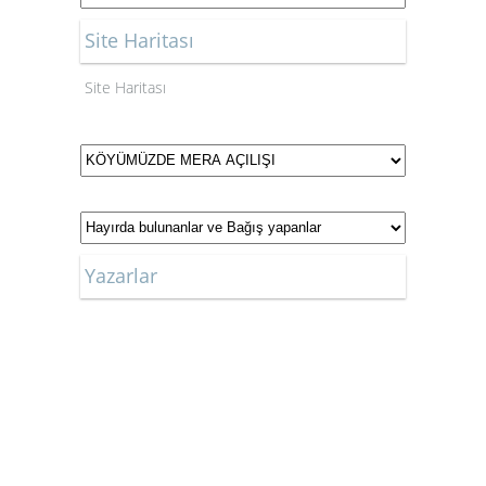
Milliyet Gazetesi
Site Haritası
Ortadoğu Gazetesi
Site Haritası
Posta Gazetesi
Sabah Gazetesi
Sözcü Gazetesi
Yazarlar
Star Gazetesi
Türkiye Gazetesi
Vatan Gazetesi
Yeni Akit Gazetesi