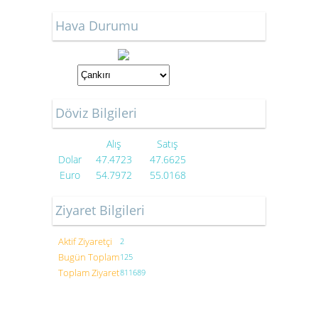
Hava Durumu
Döviz Bilgileri
Alış
Satış
Dolar
47.4723
47.6625
Euro
54.7972
55.0168
Ziyaret Bilgileri
Aktif Ziyaretçi
2
Bugün Toplam
125
Toplam Ziyaret
811689