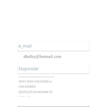
Yeni Asya Gazetesi
Yeniçağ Gazetesi
Yeni Mesaj Gazetesi
Yeni Şafak Gazetesi
e_mail
dknlky@hotmail.com
Duyurular
DERNEĞİMİZ
KURULDUĞUNDAN BU GÜNE
VEFAT EDEN ÜYELERİMİZ ve
ÜYELERİMİZİN
EŞLERİ,ÇOCUKLARI,ANNE VE
BABALARI