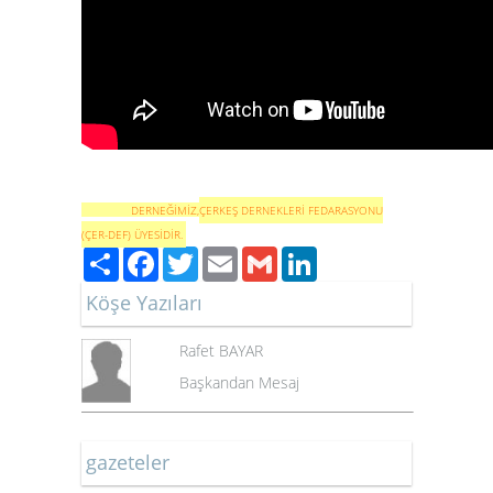
DERNEĞİMİZ,
ÇERKEŞ DERNEKLERİ FEDARASYONU
(ÇER-DEF) ÜYESİDİR.
Paylaş
Facebook
Twitter
Email
Gmail
LinkedIn
Köşe Yazıları
Rafet BAYAR
Başkandan Mesaj
gazeteler