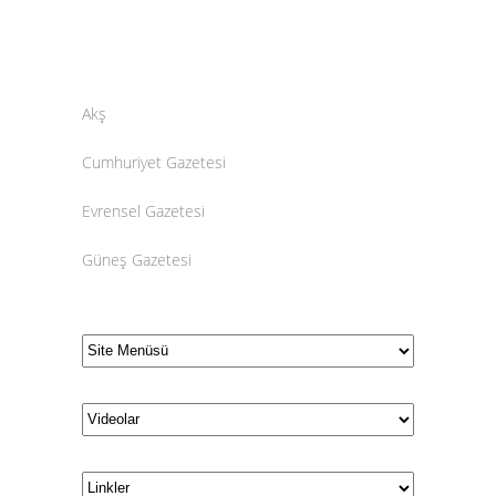
Akş
Cumhuriyet Gazetesi
Evrensel Gazetesi
Güneş Gazetesi
HaberTürk
Gazetesi
Hürriyet Gazetesi
Millet Gazetesi
Milli Gazete