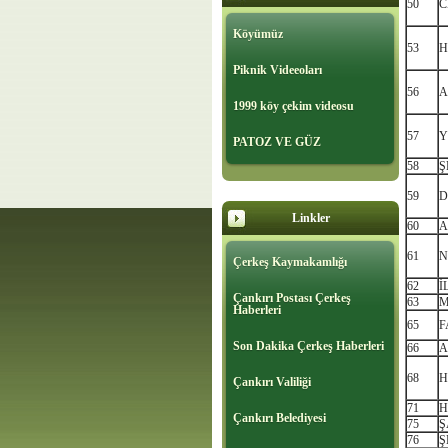
50
C
Köyümüz
53
H
Piknik Videeoları
56
A
1999 köy çekim videosu
57
Y
PATOZ VE GÜZ
58
Ş
59
D
Linkler
60
A
61
N
Çerkeş Kaymakamlığı
62
İ
Çankırı Postası Çerkeş
63
M
Haberleri
65
F
Son Dakika Çerkeş Haberleri
66
A
68
H
Çankırı Valiliği
71
H
Çankırı Belediyesi
75
Ş
76
Ş