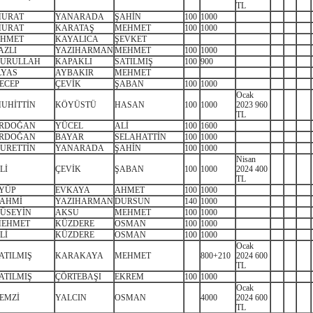
TL
URAT
YANARADA
ŞAHİN
100
1000
URAT
KARATAŞ
MEHMET
100
1000
HMET
KAYALICA
ŞEVKET
AZLI
YAZIHARMAN
MEHMET
100
1000
URULLAH
KAPAKLI
SATILMIŞ
100
900
LYAS
AYBAKIR
MEHMET
ECEP
ÇEVİK
ŞABAN
100
1000
Ocak
UHİTTİN
KÖYÜSTÜ
HASAN
100
1000
2023 960
TL
RDOĞAN
YÜCEL
ALİ
100
1600
RDOĞAN
BAYAR
SELAHATTİN
100
1000
URETTİN
YANARADA
ŞAHİN
100
1000
Nisan
Lİ
ÇEVİK
ŞABAN
100
1000
2024 400
TL
YÜP
EVKAYA
AHMET
100
1000
AHMİ
YAZIHARMAN
DURSUN
140
1000
ÜSEYİN
AKSU
MEHMET
100
1000
EHMET
KÜZDERE
OSMAN
100
1000
Lİ
KÜZDERE
OSMAN
100
1000
Ocak
ATILMIŞ
KARAKAYA
MEHMET
800+210
2024 600
TL
ATILMIŞ
ÇÖRTEBAŞI
EKREM
100
1000
Ocak
EMZİ
YALCIN
OSMAN
4000
2024 600
TL