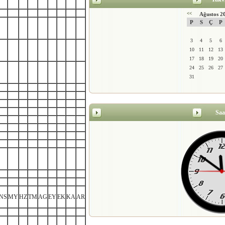
<<
Ağustos 2
P
S
Ç
P
3
4
5
6
10
11
12
13
17
18
19
20
24
25
26
27
31
Saa
NS
MY
HZ
TM
AG
EY
EK
KA
AR