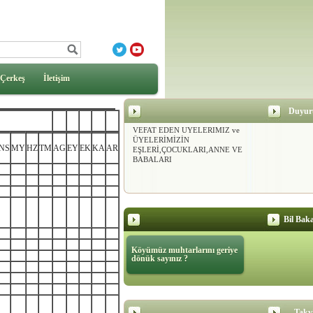
Çerkeş
İletişim
DERNEĞİMİZ
Duyur
KURULDUĞUNDAN BU GÜNE
VEFAT EDEN ÜYELERİMİZ ve
ÜYELERİMİZİN
EŞLERİ,ÇOCUKLARI,ANNE VE
NS
MY
HZ
TM
AG
EY
EK
KA
AR
BABALARI
Bil Baka
Köyümüz muhtarlarını geriye
dönük sayınız ?
Takv