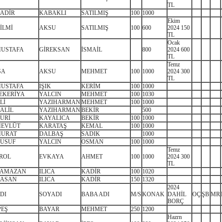
TL
ADİR
KABAKLI
SATILMIŞ
100
1000
Ekim
İLMİ
AKSU
SATILMIŞ
100
600
2024 150
TL
Ocak
USTAFA
GİREKSAN
İSMAİL
800
2024 600
TL
Temz
SA
AKSU
MEHMET
100
1000
2024 300
TL
USTAFA
IŞIK
KERİM
100
1000
EKERİYA
YALCIN
MEHMET
100
1030
Lİ
YAZIHARMAN
MEHMET
100
1000
ALİL
YAZIHARMAN
BEKİR
500
URİ
KAYALICA
BEKİR
100
1000
EVLÜT
KARATAŞ
KEMAL
100
1000
URAT
DALBAŞ
SADIK
1000
USUF
YALCIN
OSMAN
100
1000
Temz
ROL
EVKAYA
AHMET
100
1000
2024 300
TL
AMAZAN
ILICA
KADİR
100
1020
ASAN
ILICA
KADİR
150
1320
2024
DI
SOYADI
BABA ADI
M/S
KONAK
DAHİL
OÇ
ŞB
MR
BORÇ
PEŞ
BAYAR
MEHMET
250
1200
Hazrn