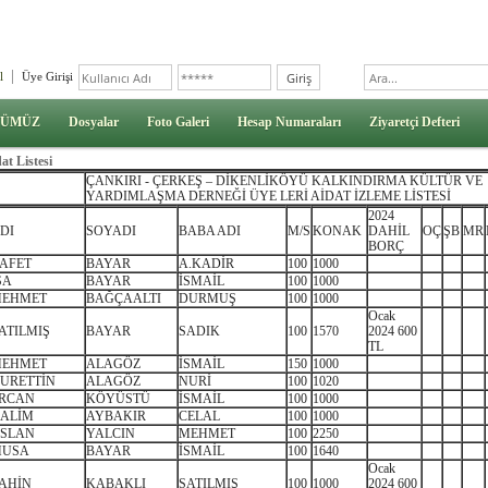
l
Üye Girişi
ÜMÜZ
Dosyalar
Foto Galeri
Hesap Numaraları
Ziyaretçi Defteri
at Listesi
ÇANKIRI - ÇERKEŞ – DİKENLİKÖYÜ KALKINDIRMA KÜLTÜR VE
YARDIMLAŞMA DERNEĞİ ÜYE LERİ AİDAT İZLEME LİSTESİ
2024
DI
SOYADI
BABA ADI
M/S
KONAK
DAHİL
OÇ
ŞB
MR
BORÇ
AFET
BAYAR
A.KADİR
100
1000
SA
BAYAR
İSMAİL
100
1000
EHMET
BAĞÇAALTI
DURMUŞ
100
1000
Ocak
ATILMIŞ
BAYAR
SADIK
100
1570
2024 600
TL
EHMET
ALAGÖZ
İSMAİL
150
1000
URETTİN
ALAGÖZ
NURİ
100
1020
RCAN
KÖYÜSTÜ
İSMAİL
100
1000
ALİM
AYBAKIR
CELAL
100
1000
SLAN
YALCIN
MEHMET
100
2250
USA
BAYAR
İSMAİL
100
1640
Ocak
AHİN
KABAKLI
SATILMIŞ
100
1000
2024 600