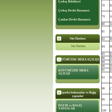
Çerkeş Belediyesi
78
İ
Çerkeş Devlet Hastanesi
79
A
Çankırı Devlet Hastanesi
80
A
81
Y
Site Haritası
82
M
Site Haritası
84
H
85
Ş
86
Z
KÖYÜMÜZDE MERA AÇILIŞI
89
S
90
İ
91
E
KÖYÜMÜZDE MERA
AÇILIŞI
93
İ
96
C
Hayırda bulunanlar ve Bağış
yapanlar
99
M
HAYIR ve BAGIŞ
YAPANLAR
100
S