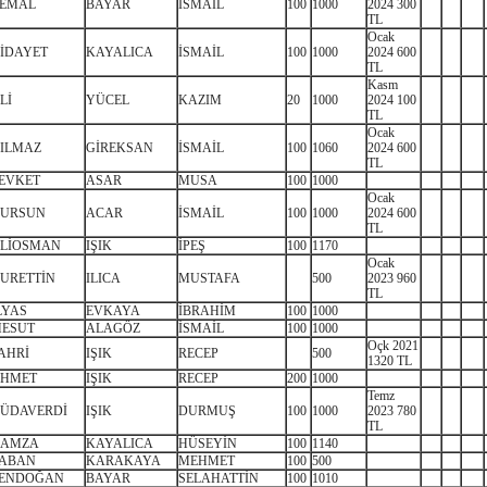
EMAL
BAYAR
İSMAİL
100
1000
2024 300
TL
Ocak
İDAYET
KAYALICA
İSMAİL
100
1000
2024 600
TL
Kasm
Lİ
YÜCEL
KAZIM
20
1000
2024 100
TL
Ocak
ILMAZ
GİREKSAN
İSMAİL
100
1060
2024 600
TL
EVKET
ASAR
MUSA
100
1000
Ocak
URSUN
ACAR
İSMAİL
100
1000
2024 600
TL
LİOSMAN
IŞIK
İPEŞ
100
1170
Ocak
URETTİN
ILICA
MUSTAFA
500
2023 960
TL
LYAS
EVKAYA
İBRAHİM
100
1000
ESUT
ALAGÖZ
İSMAİL
100
1000
Oçk 2021
AHRİ
IŞIK
RECEP
500
1320 TL
HMET
IŞIK
RECEP
200
1000
Temz
ÜDAVERDİ
IŞIK
DURMUŞ
100
1000
2023 780
TL
AMZA
KAYALICA
HÜSEYİN
100
1140
ABAN
KARAKAYA
MEHMET
100
500
ENDOĞAN
BAYAR
SELAHATTİN
100
1010