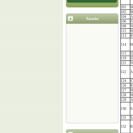
101
M
102
M
104
A
Yazarlar
106
F
108
N
112
İ
113
R
114
M
115
E
119
E
121
N
122
A
124
E
126
R
127
H
128
M
129
A
130
S
131
S
132
R