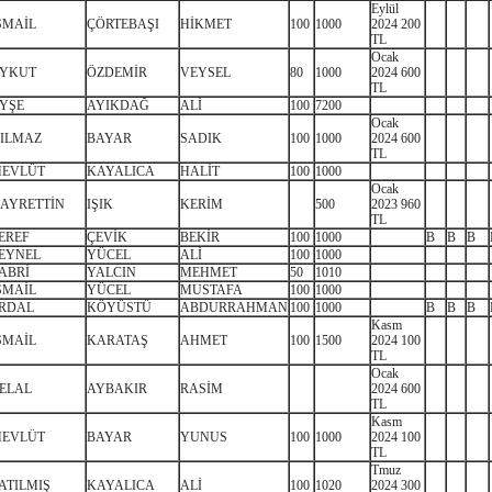
Eylül
SMAİL
ÇÖRTEBAŞI
HİKMET
100
1000
2024 200
TL
Ocak
YKUT
ÖZDEMİR
VEYSEL
80
1000
2024 600
TL
YŞE
AYIKDAĞ
ALİ
100
7200
Ocak
ILMAZ
BAYAR
SADIK
100
1000
2024 600
TL
EVLÜT
KAYALICA
HALİT
100
1000
Ocak
AYRETTİN
IŞIK
KERİM
500
2023 960
TL
EREF
ÇEVİK
BEKİR
100
1000
B
B
B
EYNEL
YÜCEL
ALİ
100
1000
ABRİ
YALCIN
MEHMET
50
1010
SMAİL
YÜCEL
MUSTAFA
100
1000
RDAL
KÖYÜSTÜ
ABDURRAHMAN
100
1000
B
B
B
Kasm
SMAİL
KARATAŞ
AHMET
100
1500
2024 100
TL
Ocak
ELAL
AYBAKIR
RASİM
2024 600
TL
Kasm
EVLÜT
BAYAR
YUNUS
100
1000
2024 100
TL
Tmuz
ATILMIŞ
KAYALICA
ALİ
100
1020
2024 300