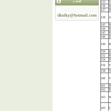
e_mail
133
F
136
M
137
M
dknlky@hotmail.com
138
A
143
M
144
B
145
R
146
Ş
149
M
150
K
152
B
154
İ
156
Y
158
O
160
V
161
İ
162
R
163
M
165
C