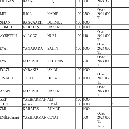
LİİHSAN
BAYAR
İPEŞ
100
380
2024 350
TL
Ocak
MİT
ILICA
KADİR
100
2500
2024 600
TL
SMAN
BAĞÇAALTI
DURMUŞ
100
1000
EHMET
KARATAŞ
HASAN
100
1000
Ocak
AYRETTİN
ALAGÖZ
NURİ
100
110
2024 600
TL
Ocak
EVAT
YANARADA
ŞAHİN
100
1000
2024 600
TL
Ocak
EVAT
KÖYÜSTÜ
SATILMIŞ
220
2024 600
TL
İYAZİ
AYBAKIR
İSMAİL
100
1000
Ocak
USTAFA
TOPAL
DURALİ
100
1000
2023 960
TL
Ocak
ASAN
KÖYÜSTÜ
HASAN
2024 600
TL
ZZET
YAZIHARMAN
ALİ
100
1000
ETİN
ACAR
İSMAİL
100
1000
X
ZMİ
KARATAŞ
AHMET
1000
Ocak
EMİL(Cenap)
YAZIHARMAN
CENAP
500
2024 600
TL
Temz