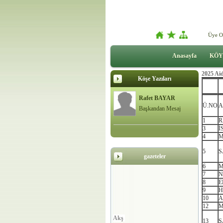
Üye O
Anasayfa
KÖY
2025 Aid
Köşe Yazıları
Rafet BAYAR
Ü.NO
A
Başkandan Mesaj
1
R
3
İ
4
M
5
S
gazeteler
6
M
7
N
8
E
9
H
10
A
12
M
Akş
13
Ş