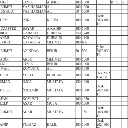
AHRİ
ÇEVİK
AHMET
100
1000
B
B
B
EHMET
YAZIHARMAN
ALİ
100
1000
USTAFA
YAZIHARMAN
ALİ
50
1000
Ocak
DEM
IŞIK
KERİM
100
1080
2024 600
TL
UZAFFER
BAYAR
A.KADİR
100
1000
İROL
KABAKLI
DURSUN
250
1240
AHMİ
KAYALICA
DURMUŞ
100
1100
EVKET
KAYALICA
MEHMET
100
650
Şubat
EHMET
AYIKDAĞ
BEKİR
50
500
2023 930
TL
ADİR
AKSU
MEHMET
100
1000
EKİR
ÇEVİK
BEKİR
100
1000
SMAİL
KÖYÜSTÜ
ALİ
100
1780
Ock 2022
USUF
YÜCEL
BURHAN
100
1000
1140 TL
SMAN
ILICA
MUSTAFA
150
1000
Ocak
EYSEL
ÖZDEMİR
MUSTAFA
100
1000
2024 600
TL
RFAN
KÖYÜSTÜ
ALİ
100
1050
ECEP
ASAR
MUSA
100
1000
Ocak
EHMET
ACAR
MUSTAFA
150
2024 600
TL
Ocak
ANİP
YILMAZ
HALİL
100
1000
2024 600