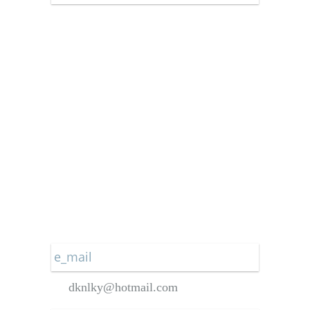
Star Gazetesi
Türkiye Gazetesi
Vatan Gazetesi
Yeni Akit Gazetesi
Yeni Asya Gazetesi
Yeniçağ Gazetesi
Yeni Mesaj Gazetesi
Yeni Şafak Gazetesi
e_mail
dknlky@hotmail.com