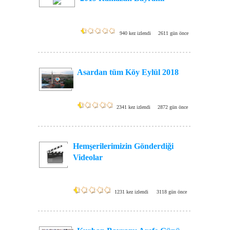
940 kez izlendi
2611 gün önce
Asardan tüm Köy Eylül 2018
2341 kez izlendi
2872 gün önce
Hemşerilerimizin Gönderdiği
Videolar
1231 kez izlendi
3118 gün önce