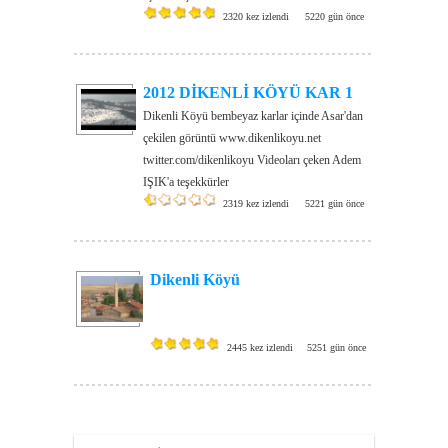
2320 kez izlendi
5220 gün önce
2012 DİKENLİ KÖYÜ KAR 1
Dikenli Köyü bembeyaz karlar içinde Asar'dan
çekilen görüntü www.dikenlikoyu.net
twitter.com/dikenlikoyu Videoları çeken Adem
IŞIK'a teşekkürler
2319 kez izlendi
5221 gün önce
Dikenli Köyü
2445 kez izlendi
5251 gün önce