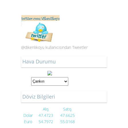
@dikenlikoyu kullanıcısından Tweetler
Hava Durumu
Döviz Bilgileri
Alış
Satış
Dolar
47.4723
47.6625
Euro
54.7972
55.0168