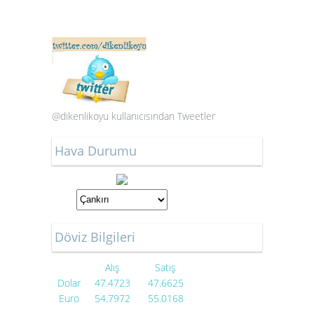
@dikenlikoyu kullanıcısından Tweetler
Hava Durumu
Döviz Bilgileri
Alış
Satış
Dolar
47.4723
47.6625
Euro
54.7972
55.0168