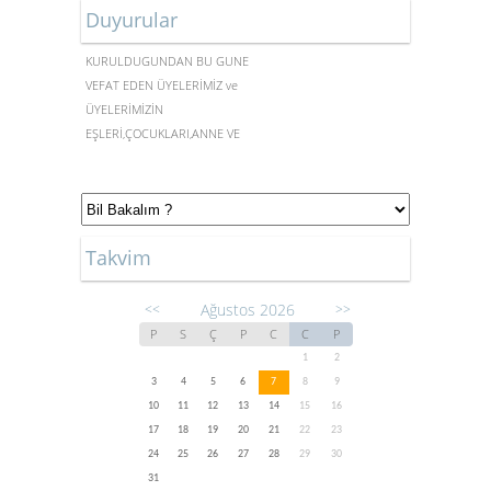
Duyurular
DERNEĞİMİZ
KURULDUĞUNDAN BU GÜNE
VEFAT EDEN ÜYELERİMİZ ve
ÜYELERİMİZİN
EŞLERİ,ÇOCUKLARI,ANNE VE
BABALARI
Takvim
Ağustos 2026
<<
>>
P
S
Ç
P
C
C
P
1
2
3
4
5
6
7
8
9
10
11
12
13
14
15
16
17
18
19
20
21
22
23
24
25
26
27
28
29
30
31