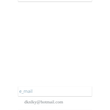
Star Gazetesi
Türkiye Gazetesi
Vatan Gazetesi
Yeni Akit Gazetesi
Yeni Asya Gazetesi
Yeniçağ Gazetesi
Yeni Mesaj Gazetesi
Yeni Şafak Gazetesi
e_mail
dknlky@hotmail.com