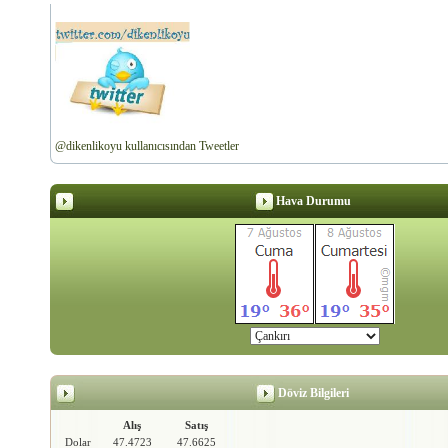
@dikenlikoyu kullanıcısından Tweetler
Hava Durumu
Döviz Bilgileri
Alış
Satış
Dolar
47.4723
47.6625