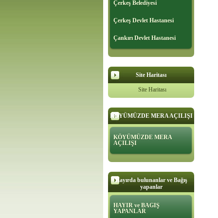
Çerkeş Belediyesi
Çerkeş Devlet Hastanesi
Çankırı Devlet Hastanesi
Site Haritası
Site Haritası
KÖYÜMÜZDE MERA AÇILIŞI
KÖYÜMÜZDE MERA
AÇILIŞI
Hayırda bulunanlar ve Bağış
yapanlar
HAYIR ve BAGIŞ
YAPANLAR