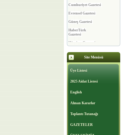
Cumhuriyet Gazetesi
Evrensel Gazetesi
Güneş Gazetesi
HaberTürk
Gazetesi
Hürriyet Gazetesi
Millet Gazetesi
Milli Gazete
Site Menüsü
Milliyet Gazetesi
Üye Listesi
Ortadoğu Gazetesi
2025 Aidat Listesi
Posta Gazetesi
English
Sabah Gazetesi
Alınan Kararlar
Sözcü Gazetesi
Toplantı Tutanağı
Star Gazetesi
Türkiye Gazetesi
GAZETELER
Vatan Gazetesi