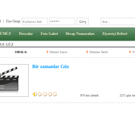
l
Üye Girişi
ÜMÜZ
Dosyalar
Foto Galeri
Hesap Numaraları
Ziyaretçi Defteri
 VE GÜZ
SIRALA:
İzlenme Sayısı
Eklenme Tarihi
Yı
Bir zamanlar Güz
970 kez izlendi
2272 gün ön