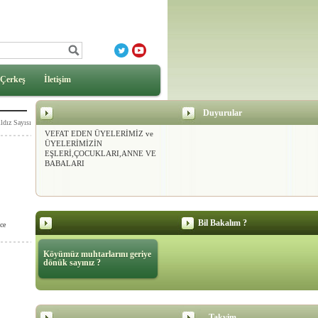
Çerkeş
İletişim
DERNEĞİMİZ
Duyurular
KURULDUĞUNDAN BU GÜNE
ldız Sayısı
VEFAT EDEN ÜYELERİMİZ ve
ÜYELERİMİZİN
EŞLERİ,ÇOCUKLARI,ANNE VE
BABALARI
Bil Bakalım ?
ce
Köyümüz muhtarlarını geriye
dönük sayınız ?
Takvim