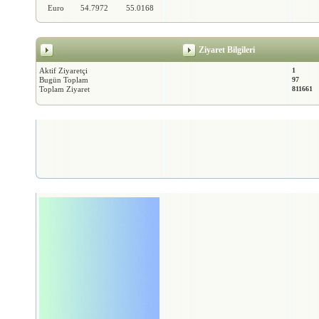
Euro
54.7972
55.0168
Ziyaret Bilgileri
Aktif Ziyaretçi
1
Bugün Toplam
97
Toplam Ziyaret
811661