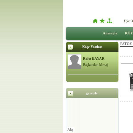
Üye O
Anasayfa
KÖY
PATOZ
Köşe Yazıları
Rafet BAYAR
Başkandan Mesaj
gazeteler
Akş